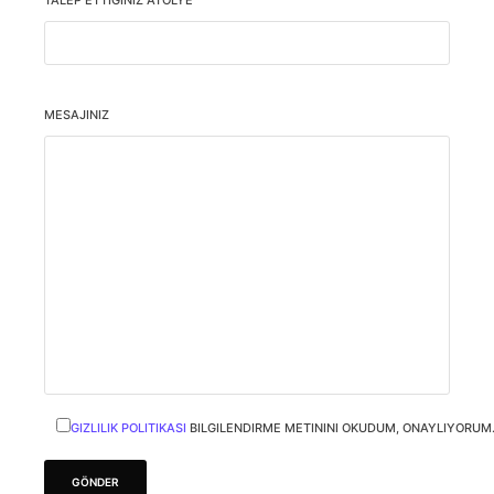
TALEP ETTIĞINIZ ATÖLYE
MESAJINIZ
GIZLILIK POLITIKASI
BILGILENDIRME METININI OKUDUM, ONAYLIYORUM