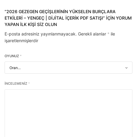
“2026 GEZEGEN GEÇIŞLERININ YÜKSELEN BURÇLARA
ETKILERI – YENGEÇ | DIJITAL IÇERIK PDF SATIŞI” IÇIN YORUM
YAPAN ILK KIŞI SIZ OLUN
E-posta adresiniz yayınlanmayacak.
Gerekli alanlar
*
ile
işaretlenmişlerdir
OYUNUZ
*
İNCELEMENIZ
*