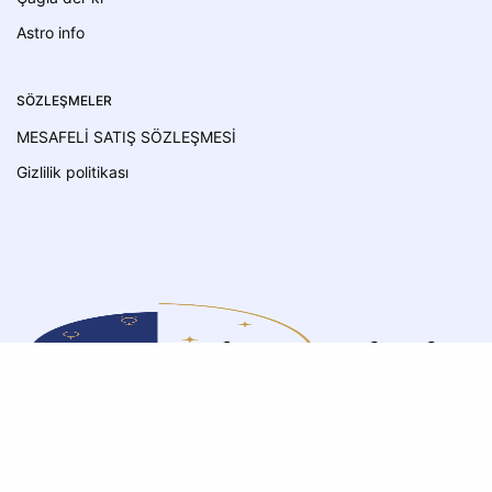
Astro info
SÖZLEŞMELER
MESAFELİ SATIŞ SÖZLEŞMESİ
Gizlilik politikası
Bu web sitesi size en iyi tarama
deneyimini sunmak için çerezleri kullanır.
Daha fazla bilgi almak için
gizlilik
politikası
sayfamızı ziyaret edebilirsiniz.
TAMAM