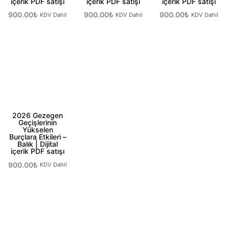
içerik PDF satışı
içerik PDF satışı
içerik PDF satışı
900.00
₺
900.00
₺
900.00
₺
KDV Dahil
KDV Dahil
KDV Dahil
Sepete Ekle
Sepete Ekle
Sepete Ekle
2026 Gezegen
Geçişlerinin
Yükselen
Burçlara Etkileri –
Balık | Dijital
içerik PDF satışı
900.00
₺
KDV Dahil
Sepete Ekle