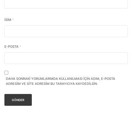
İSIM
*
E-POSTA
*
DAHA SONRAKI YORUMLARIMDA KULLANILMASI IÇIN ADIM, E-POSTA
ADRESIM VE SITE ADRESIM BU TARAYICIYA KAYDEDILSIN.