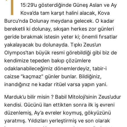
1
15:29’u gösterdiğinde Güneş Aslan ve Ay
Kova’da tam karşıt halini alacak, Kova
Burcu’nda Dolunay meydana gelecek. O kadar
bereketli ki dolunay, sıkışan herkes zor günleri
geride bırakmak istesin yeter ki; önemli fırsatlar
yakalayacak bu dolunayda. Tıpkı Zeus’un
Olympos’tan büyük resmi görebildiği gibi biz de
kendimize tepeden bakıp çözümlere
odaklanabileceğimiz dönemlerdeyiz, tabir-i
caizse “kaçmaz” günler bunlar. Bildiğiniz,
inandığınız ne kadar ritüel varsa yapın yani.
Marduk’u bilir misin ? Babil Mitoloji’sinin Zeus’udur
kendisi. Gücünü ilan ettikten sonra ilk iş evreni
düzenlemiş, Ay’a evreler koymuş, gökyüzünü
yaratmış. Yıldızları yerleştirmiş ve son olarak