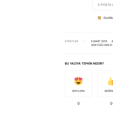
Gizlil
ETIKETLER
6 MART 2019
A
GÖKYÜZÜ DER KI
BU YAZIYA TEPKIN NEDIR?
BAYILDIM
BEĞE
0
0