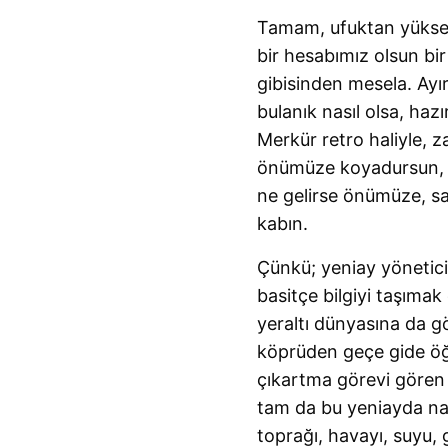
Tamam, ufuktan yüksel
bir hesabımız olsun bir
gibisinden mesela. Ayır
bulanık nasıl olsa, haz
Merkür retro haliyle, 
önümüze koyadursun, ha
ne gelirse önümüze, sarı
kabın.
Çünkü; yeniay yönetici
basitçe bilgiyi taşımak 
yeraltı dünyasına da 
köprüden geçe gide öğre
çıkartma görevi gören 
tam da bu yeniayda nası
toprağı, havayı, suyu, 