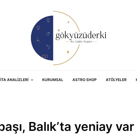
RITA ANALIZLERI
KURUMSAL
ASTRO SHOP
ATÖLYELER
aşı, Balık’ta yeniay var