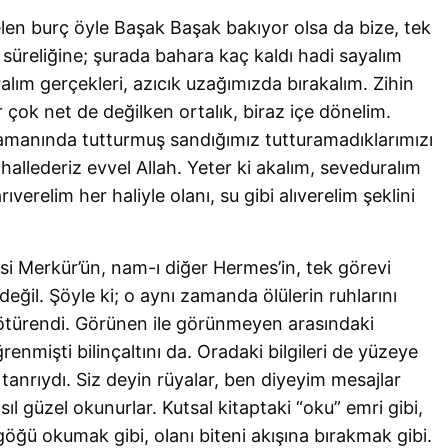
en burç öyle Başak Başak bakıyor olsa da bize, tek
 süreliğine; şurada bahara kaç kaldı hadi sayalım
alım gerçekleri, azıcık uzağımızda bırakalım. Zihin
ır çok net de değilken ortalık, biraz içe dönelim.
zamanında tutturmuş sandığımız tutturamadıklarımızı
llederiz evvel Allah. Yeter ki akalım, seveduralım
verelim her haliyle olanı, su gibi alıverelim şeklini
si Merkür’ün, nam-ı diğer Hermes’in, tek görevi
değil. Şöyle ki; o aynı zamanda ölülerin ruhlarını
götürendi. Görünen ile görünmeyen arasındaki
nmişti bilinçaltını da. Oradaki bilgileri de yüzeye
tanrıydı. Siz deyin rüyalar, ben diyeyim mesajlar
l güzel okunurlar. Kutsal kitaptaki “oku” emri gibi,
göğü okumak gibi, olanı biteni akışına bırakmak gibi.