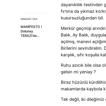
dayanıklılık testinden 
fırtına da yıkmaz kork
kusursuzluğundan bil.
SIRADAKI YAZI
MANİFESTO !
Merkür geçmişi arındı
Dolunay
Balık, Ay Balık, duygul
TERAZİ’de…
açılmış, manevi açlığı
Birilerini sevindirelim. 
karşılık, sıfır koşulla 
Ruhu azıcık bile olsa o
gelsin mi yeniay ?
Biraz hüzünlü kürdilih
makamlarda kaybola ka
Tek değil, iki dileğimiz 