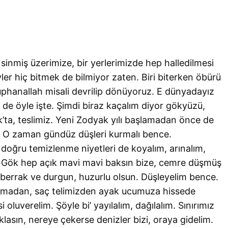
sinmiş üzerimize, bir yerlerimizde hep halledilmesi
ler hiç bitmek de bilmiyor zaten. Biri biterken öbürü
uphanallah misali devrilip dönüyoruz. E dünyadayız
de öyle işte. Şimdi biraz kaçalım diyor gökyüzü,
’ta, teslimiz. Yeni Zodyak yılı başlamadan önce de
. O zaman gündüz düşleri kurmalı bence.
doğru temizlenme niyetleri de koyalım, arınalım,
m. Gök hep açık mavi mavi baksın bize, cemre düşmüş
, berrak ve durgun, huzurlu olsun. Düşleyelim bence.
turmadan, saç telimizden ayak ucumuza hissede
oluverelim. Şöyle bi’ yayılalım, dağılalım. Sınırımız
lasın, nereye çekerse denizler bizi, oraya gidelim.