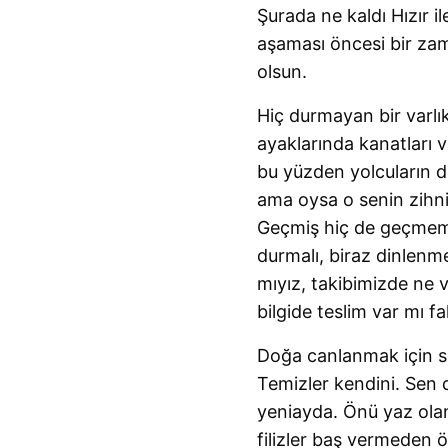
Şurada ne kaldı Hızır il
aşaması öncesi bir za
olsun.
Hiç durmayan bir varlı
ayaklarında kanatları v
bu yüzden yolcuların 
ama oysa o senin zihn
Geçmiş hiç de geçmemiş
durmalı, biraz dinlenme
mıyız, takibimizde ne 
bilgide teslim var mı f
Doğa canlanmak için sul
Temizler kendini. Sen 
yeniayda. Önü yaz olan
filizler baş vermeden 