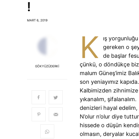
!
MART 6, 2019
K
ış yorgunluğu 
gereken o şey
de başlar fes
çünkü, o döndükçe biz 
GÖKYÜZÜDERKI
malum Güneş’imiz Balık
son yeniayımız kapıda
Kalbimizden zihnimize 
yıkanalım, şifalanalı
denizleri hayal edelim
N’olur n’olur diye tut
hissede o düşün kendisi 
olmasın, deryalar kucak