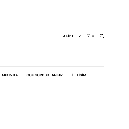
TAKIP ET
0
HAKKIMDA
ÇOK SORDUKLARINIZ
İLETIŞIM