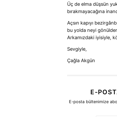
Üç de elma düşsün yukar
bırakmayacağına inandı
Açsın kapıyı bezirgânbaş
bu yolda neyi gönülde
Arkamızdaki iyisiyle, k
Sevgiyle,
Çağla Akgün
E-POST
E-posta bültenimize abo