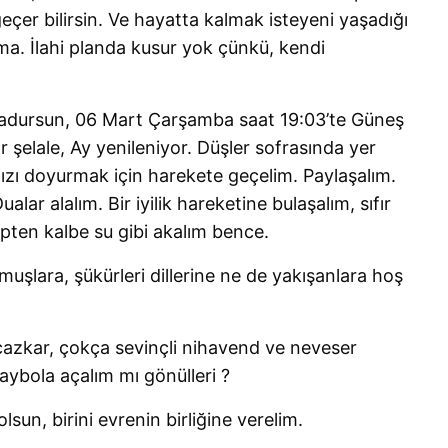
geçer bilirsin. Ve hayatta kalmak isteyeni yaşadığı
ma. İlahi planda kusur yok çünkü, kendi
radursun, 06 Mart Çarşamba saat 19:03’te Güneş
ar şelale, Ay yenileniyor. Düşler sofrasında yer
mızı doyurmak için harekete geçelim. Paylaşalım.
Dualar alalım. Bir iyilik hareketine bulaşalım, sıfır
kalpten kalbe su gibi akalım bence.
lmuşlara, şükürleri dillerine ne de yakışanlara hoş
icazkar, çokça sevinçli nihavend ve neveser
ybola açalım mı gönülleri ?
olsun, birini evrenin birliğine verelim.