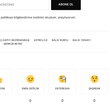
ABONE OL
ik politikası bilgilendirme metinini okudum, onaylıyorum.
Ç KAPIYI BEZIRGANBAŞI
ASTROLOJI
BALIK BURCU
BALIK YENIAYI
MERKÜR RETRO
NDIM
EMIN DEĞILIM
ENTERESAN
ŞAŞIRDIM
0
0
0