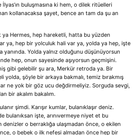
e İlyas’ın buluşmasına ki hem, o dilek ritüelleri
man kollanacaksa şayet, bence an tam da şu an
k ya Hermes, hep hareketli, hatta bu yüzden
ar ya, hep bir yolculuk hali var ya, yolda ya hep, işte
da yanında. Yolda yalnız olduğunu düşünüyorsun
inde hep, onun sayesinde aşıyorsun geçmişini.
 gibi gelebilir şu ara, Merkür retroda ya. Bir
li yolda, şöyle bir arkaya bakmalı, temiz bırakmış
var ne yok bir göz ucu değdirmeliyiz. Sorguda sevgi,
alan bir akalım bakalım.
anır şimdi. Karışır kumlar, bulanıklaşır deniz.
de bulanıksan işte, arınıvermeye niyet et bu
 denizler o berraklığa ulaşmadan önce, o ekilen
önce, o bebek o ilk nefesi almadan önce hep bir