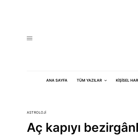
ANA SAYFA
TÜM YAZILAR
KIŞISEL HA
ASTROLOJI
Aç kapıyı bezirgânb