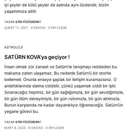
iyi şeyler de kötü şeyler de aslında aynı özdendir, bizim
yaşamımıza aittir
YAZAR
GÖKYÜZÜDERKI
ŞUBAT 11, 2021
4 DAKIKA
0 PAYLAŞIM
ASTROLOJI
SATÜRN KOVA’ya geçiyor !
İnsan olmak zor zanaat ve Satürn’le tanışmayı reddeden bu
makama zaten ulaşamaz. Bu nedenle Satürn’ü bir otorite
bellemeli. Onunla enseye şaplak bir iletişim kuramazsınız. O
anlattıklarında daima ciddidir, çünkü yaşamak ciddi bir iştir.
Sınanacağız hepimiz, bir gün sağlığımızla, bir gün sevdiğimizle,
bir gün ölüm deneyimiyle, bir gün rızkımızla, bir gün aklımızla.
Bunun karşısında ne kadar dayanıklıyız öğreneceğiz. Satürn’ün
yegane görevi bu.
YAZAR
GÖKYÜZÜDERKI
MART 8, 2020
8 DAKIKA
0 PAYLAŞIM