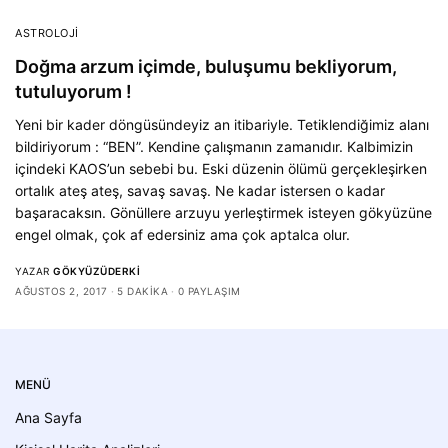
ASTROLOJI
Doğma arzum içimde, buluşumu bekliyorum,
tutuluyorum !
Yeni bir kader döngüsündeyiz an itibariyle. Tetiklendiğimiz alanı
bildiriyorum : “BEN”. Kendine çalışmanın zamanıdır. Kalbimizin
içindeki KAOS’un sebebi bu. Eski düzenin ölümü gerçekleşirken
ortalık ateş ateş, savaş savaş. Ne kadar istersen o kadar
başaracaksın. Gönüllere arzuyu yerleştirmek isteyen gökyüzüne
engel olmak, çok af edersiniz ama çok aptalca olur.
YAZAR
GÖKYÜZÜDERKI
AĞUSTOS 2, 2017
5 DAKIKA
0 PAYLAŞIM
MENÜ
Ana Sayfa