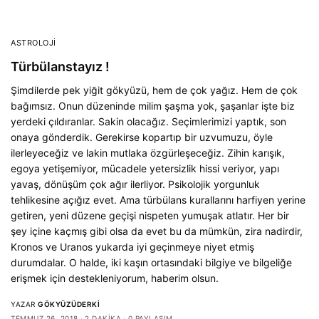
ASTROLOJI
Türbülanstayız !
Şimdilerde pek yiğit gökyüzü, hem de çok yağız. Hem de çok
bağımsız. Onun düzeninde milim şaşma yok, şaşanlar işte biz
yerdeki çıldıranlar. Sakin olacağız. Seçimlerimizi yaptık, son
onaya gönderdik. Gerekirse kopartıp bir uzvumuzu, öyle
ilerleyeceğiz ve lakin mutlaka özgürleşeceğiz. Zihin karışık,
egoya yetişemiyor, mücadele yetersizlik hissi veriyor, yapı
yavaş, dönüşüm çok ağır ilerliyor. Psikolojik yorgunluk
tehlikesine açığız evet. Ama türbülans kurallarını harfiyen yerine
getiren, yeni düzene geçişi nispeten yumuşak atlatır. Her bir
şey içine kaçmış gibi olsa da evet bu da mümkün, zira nadirdir,
Kronos ve Uranos yukarda iyi geçinmeye niyet etmiş
durumdalar. O halde, iki kaşın ortasındaki bilgiye ve bilgeliğe
erişmek için destekleniyorum, haberim olsun.
YAZAR
GÖKYÜZÜDERKI
TEMMUZ 26, 2018
2 DAKIKA
0 PAYLAŞIM